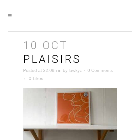
10 OCT
PLAISIRS
Posted at 22:08h
in
by
lawkyz
0 Comments
0
Likes