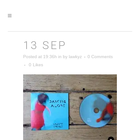
13 SEP
Posted at 19:36h
in
by
lawkyz
0 Comments
0
Likes