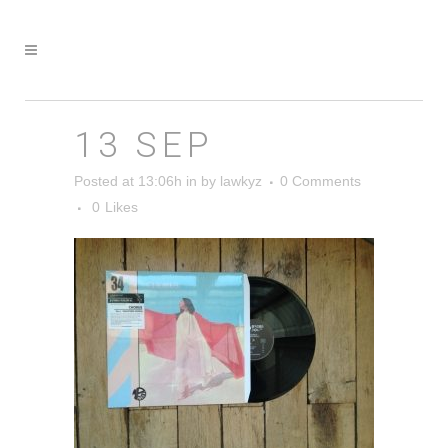
13 SEP
Posted at 13:06h
in
by
lawkyz
0 Comments
0
Likes