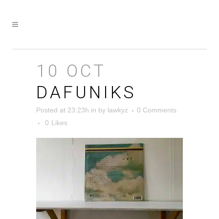
10 OCT
DAFUNIKS
Posted at 23:23h
in
by
lawkyz
0 Comments
0
Likes