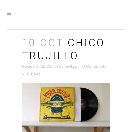
10 OCT
CHICO
TRUJILLO
Posted at 22:22h
in
by
lawkyz
0 Comments
0
Likes